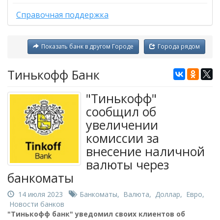
Справочная поддержка
Показать банк в другом Городе
Города рядом
Тинькофф Банк
"Тинькофф"
сообщил об
увеличении
комиссии за
внесение наличной
валюты через
банкоматы
14 июля 2023
Банкоматы
,
Валюта
,
Доллар
,
Евро
,
Новости банков
"Тинькофф банк" уведомил своих клиентов об