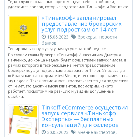
Те, кто лучше остальных зарекомендует себя в этой роли,
удостоится призов, которые подготовили Тинькофф и Вконтакте.
«Тинькофф» запланировал
предоставление брокерских
услуг подросткам от 14 лет
15.06.2023
брокеры, новости
банков
Тестировать новую услугу начнут уже на этой неделе
По словам главы брокера «Тинькофф Инвестиции» Дмитрия
Панченко, до конца недели будет осуществлен запуск пилота, в
рамках которого в тест-режиме начнется предоставление
брокерских услуг подросткам в возрасте от 14 лет. У нас всегда
всё запускается в формате test&learn, и тестово старт намечен на
эту неделю. Такая возможность «раскатывается» для подростков
от 14 лет, это десятки тысяч клиентов, посмотрим, как это
работает, посмотрим на реакцию и увидим допущенные
ошибки.
Tinkoff eCommerce осуществил
запуск сервиса «Тинькофф
Эксперты» — бесплатных
консультаций для селлеров
30.05.2023
мнение экспертов,