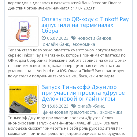
переводов в долларах в казахстанский банк Freedom Finance.
Действия ограничений начнется с 17.07.2023 г.
Оплату по QR-коду с Tinkoff Pay
запустили на терминалах
Сбера
06.07.2023
новости банков,
онлайн-банк, экономика
Теперь стало возможно оплатить смартфоном покупки через
сервис Tinkoff Pay в магазинах, которые принимают платежи по
QR-кодам Сбербанка. Налажена работа сервиса на смартфонах
независимости от того, какая операционная система на них
установлена — Android или iOS. Оплата Tinkoff Pay гарантирует
покупателям получение такого же кэшбэка, как и по карте.
Запуск Тинькофф Джуниор
при участии проекта «Другое
Дело» новой онлайн-игры
15.06.2023
онлайн-банк,
финансовая грамотность, экономика
Тинькофф Джуниор при участии проекта «Другое Дело»
анонсировали запуск онлайн-игры «Лучший CEO». Все лета
молодежь сможет примерить на себя роль руководителя ИТ-
компании, принимая решения, отражающиеся на ее будущем.