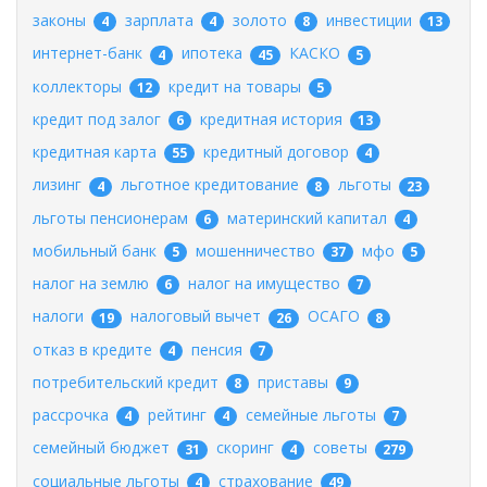
законы
зарплата
золото
инвестиции
4
4
8
13
интернет-банк
ипотека
КАСКО
4
45
5
коллекторы
кредит на товары
12
5
кредит под залог
кредитная история
6
13
кредитная карта
кредитный договор
55
4
лизинг
льготное кредитование
льготы
4
8
23
льготы пенсионерам
материнский капитал
6
4
мобильный банк
мошенничество
мфо
5
37
5
налог на землю
налог на имущество
6
7
налоги
налоговый вычет
ОСАГО
19
26
8
отказ в кредите
пенсия
4
7
потребительский кредит
приставы
8
9
рассрочка
рейтинг
семейные льготы
4
4
7
семейный бюджет
скоринг
советы
31
4
279
социальные льготы
страхование
4
49