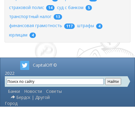
страховой полис
суд с банком
14
5
транспортный налог
13
финансовая грамотность
штрафы
117
4
юрлицам
4
CapitalOff ©
2022
Банки
Новости
Советы
Бердск | Другой
Город