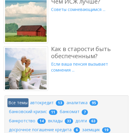
Чем ИСЖ лучше?
Советы сомневающимся ...
Как в старости быть
обеспеченным?
Если ваша пенсия вызывает
сомнения ...
Все темы
автокредит
аналитика
13
95
банковский кризис
банкомат
11
7
банкротство
вклады
долги
14
33
63
досрочное погашение кредита
заемщик
6
19