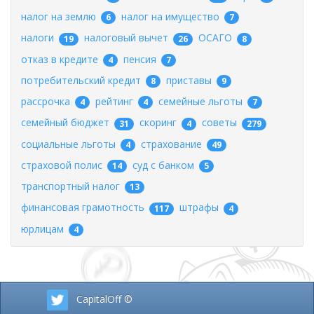
налог на землю
налог на имущество
6
7
налоги
налоговый вычет
ОСАГО
19
26
8
отказ в кредите
пенсия
4
7
потребительский кредит
приставы
8
9
рассрочка
рейтинг
семейные льготы
4
4
7
семейный бюджет
скоринг
советы
31
4
279
социальные льготы
страхование
4
49
страховой полис
суд с банком
14
5
транспортный налог
13
финансовая грамотность
штрафы
117
4
юрлицам
4
CapitalOff ©