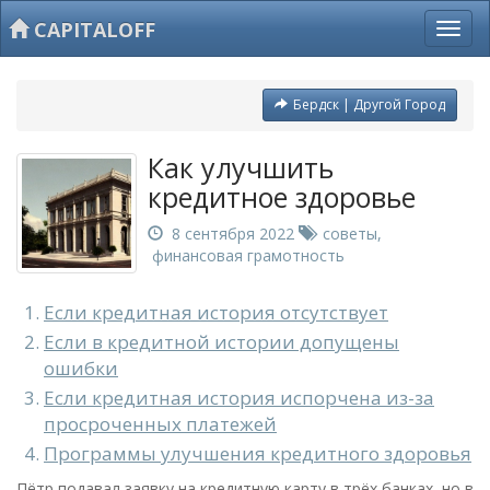
CAPITALOFF
Бердск | Другой Город
Как улучшить
кредитное здоровье
8 сентября 2022
советы
,
финансовая грамотность
Если кредитная история отсутствует
Если в кредитной истории допущены
ошибки
Если кредитная история испорчена из-за
просроченных платежей
Программы улучшения кредитного здоровья
Пётр подавал заявку на кредитную карту в трёх банках, но в