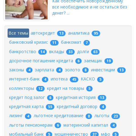
Как обеспечить новорожденному
все необходимое и не остаться без
денег? ...
Все темы
автокредит
аналитика
13
95
банковский кризис
банкомат
11
7
банкротство
вклады
долги
14
33
63
досрочное погашение кредита
заемщик
6
19
законы
зарплата
золото
инвестиции
4
4
8
13
интернет-банк
ипотека
КАСКО
4
45
5
коллекторы
кредит на товары
12
5
кредит под залог
кредитная история
6
13
кредитная карта
кредитный договор
55
4
лизинг
льготное кредитование
льготы
4
8
23
льготы пенсионерам
материнский капитал
6
4
мобильный банк
мошенничество
мфо
5
37
5