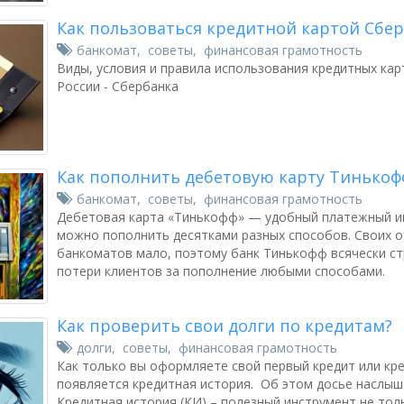
Как пользоваться кредитной картой Сбер
банкомат
,
советы
,
финансовая грамотность
Виды, условия и правила использования кредитных кар
России - Сбербанка
Как пополнить дебетовую карту Тинькоф
банкомат
,
советы
,
финансовая грамотность
Дебетовая карта «Тинькофф» — удобный платежный и
можно пополнить десятками разных способов. Своих от
банкоматов мало, поэтому банк Тинькофф всячески с
потери клиентов за пополнение любыми способами.
Как проверить свои долги по кредитам?
долги
,
советы
,
финансовая грамотность
Как только вы оформляете свой первый кредит или кре
появляется кредитная история. Об этом досье наслы
Кредитная история (КИ) – полезный инструмент не толь