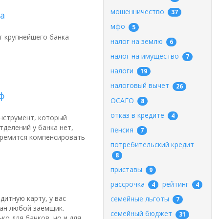
мошенничество
37
а
мфо
5
т крупнейшего банка
налог на землю
6
налог на имущество
7
налоги
19
налоговый вычет
26
ф
ОСАГО
8
отказ в кредите
4
нструмент, который
делений у банка нет,
пенсия
7
тремится компенсировать
потребительский кредит
8
приставы
9
рассрочка
рейтинг
4
4
дитную карту, у вас
семейные льготы
7
шан любой заемщик.
семейный бюджет
31
ко для банков, но и для