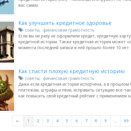
вас самих.
Как улучшить кредитное здоровье
советы
,
финансовая грамотность
Если вы ни разу не оформляли кредит, кредитную карту 
кредитной истории. Также кредитная история может «о
момента последней записи в ней прошло более 10 лет
Как спасти плохую кредитную историю
советы
,
финансовая грамотность
Даже если кредитная история испорчена, а в прошлом
платежам, штрафы и пени, исправить ситуацию все-так
как повысить свой кредитный рейтинг с применением з
←
1
2
3
4
5
6
7
8
9
...
69