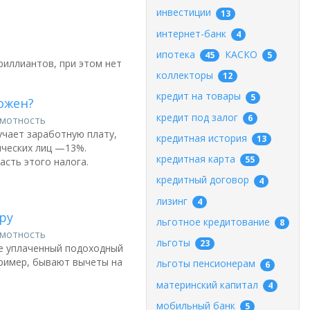
инвестиции
13
интернет-банк
4
ипотека
КАСКО
45
5
риллиантов, при этом нет
коллекторы
12
кредит на товары
5
ожен?
кредит под залог
6
амотность
чает заработную плату,
кредитная история
13
ических лиц —13%.
кредитная карта
55
сть этого налога.
кредитный договор
4
лизинг
4
ру
льготное кредитование
8
амотность
льготы
23
же уплаченный подоходный
пример, бывают вычеты на
льготы пенсионерам
6
материнский капитал
4
мобильный банк
5