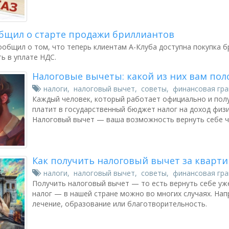
общил о старте продажи бриллиантов
ообщил о том, что теперь клиентам А-Клуба доступна покупка б
ь в уплате НДС.
Налоговые вычеты: какой из них вам пол
налоги
,
налоговый вычет
,
советы
,
финансовая гр
Каждый человек, который работает официально и полу
платит в государственный бюджет налог на доход физ
Налоговый вычет — ваша возможность вернуть себе ча
Как получить налоговый вычет за кварти
налоги
,
налоговый вычет
,
советы
,
финансовая гр
Получить налоговый вычет — то есть вернуть себе у
налог — в нашей стране можно во многих случаях. На
лечение, образование или благотворительность.