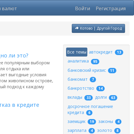
ы валют
Войти
Регистрация
Котово | Другой Город
Все темы
автокредит
13
но ли это?
аналитика
95
лее популярным выбором
ля отдыха или
банковский кризис
11
гает выгодные условия
банкомат
7
этом живописном острове,
ный подход к каждому
банкротство
14
вклады
долги
33
63
каз в кредите
досрочное погашение
кредита
6
заемщик
законы
19
4
зарплата
золото
4
8