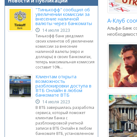
Новости и Публикации
"Тинькофф" сообщил об
увеличении комиссии за
внесение наличной
А-Клуб со
валюты через банкоматы
Альфа-Банк с
14 июля 2023
необходимост
Тинькофф банк уведомил
своих клиентов об увеличении
комиссии за внесение
наличной валюты (евро и
доллары) в своих банкоматах,
теперь максимальная комиссия
составит 10%...
Клиентам открыта
возможность
разблокировки доступа в
ВТБ Онлайн в любом
банкомате ВТБ
14 июля 2023
В ВТБ завершилась разработка
сервиса, который поможет
клиентам банка с
разблокировкой учетной
записи в ВТБ Онлайн в любом
банкомате ВТБ, установленном