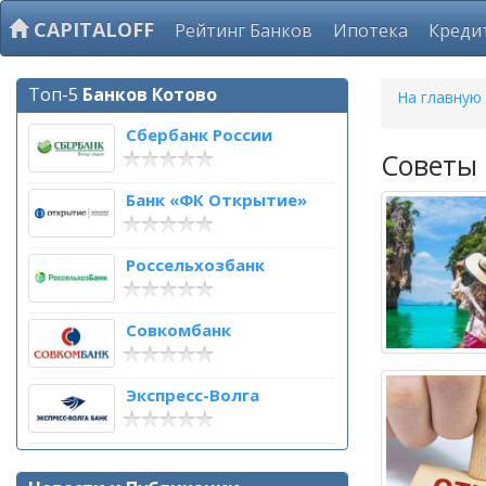
CAPITALOFF
Рейтинг Банков
Ипотека
Креди
Топ-5
Банков Котово
На главную
Сбербанк России
Советы
Банк «ФК Открытие»
Россельхозбанк
Совкомбанк
Экспресс-Волга