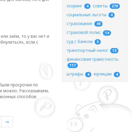
скоринг
советы
4
279
социальные льготы
4
страхование
49
страховой полис
14
или заём, то у вас нет и
суд с банком
5
бнулиться», если с
транспортный налог
13
финансовая грамотность
117
штрафы
юрлицам
4
4
 были просрочки по
и можно. Рассказываем,
аконных способов.
→