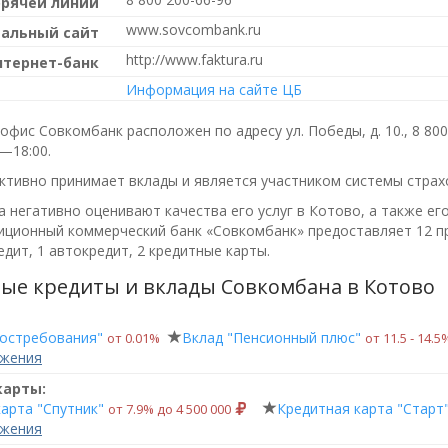
орячей линии
www.sovcombank.ru
альный сайт
http://www.faktura.ru
нтернет-банк
Информация на сайте ЦБ
офис Совкомбанк расположен по адресу ул. Победы, д. 10.,
8 800
0—18:00
.
ктивно принимает вклады и является участником системы страх
 негативно оценивают качества его услуг в Котово, а также его
ционный коммерческий банк «Совкомбанк»
предоставляет 12 пр
дит, 1 автокредит, 2 кредитные карты.
ые кредиты и вклады Совкомбана в Котово
востребования"
Вклад "Пенсионный плюс"
от 0.01%
от 11.5 ‑ 14.5
ожения
карты:
арта "Спутник"
Кредитная карта "Старт
от 7.9% до 4 500 000
ожения