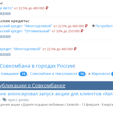
ы:
и Авто"
от 22.5% до 400 000
ожения
ьские кредиты:
ьский кредит "Многоцелевой"
Потребите
от 22.5% до 400 000
ьский кредит "Оптимальный"
от 33% до 250 000
ожения
кредит "Многоцелевой"
от 22.5% до 400 000
ожения
Совкомбана в городах России
:
в Камышине
,
Совкомбанк в Николаевске
,
в
Жирновске
10
10
убликации о Совкомбанке
нк анонсировал запуск акции для клиентов «Ха
23
пресс-релиз
ения акции «Дарите подарки любимым с Халвой» - 13 февраля - 8 марта,