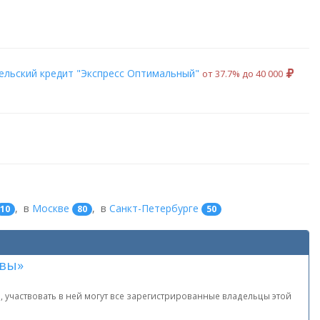
льский кредит "Экспресс Оптимальный"
от 37.7% до 40 000
,
в
Москве
,
в
Санкт-Петербурге
10
80
50
лвы»
 участвовать в ней могут все зарегистрированные владельцы этой