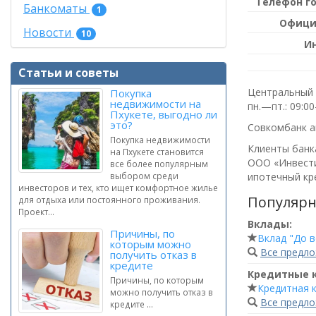
Телефон г
Банкоматы
1
Офици
Новости
10
И
Статьи и советы
Центральный 
Покупка
недвижимости на
пн.—пт.: 09:0
Пхукете, выгодно ли
это?
Совкомбанк а
Покупка недвижимости
Клиенты банка
на Пхукете становится
ООО «Инвести
все более популярным
ипотечный кре
выбором среди
инвесторов и тех, кто ищет комфортное жилье
Популярн
для отдыха или постоянного проживания.
Проект...
Вклады:
Причины, по
Вклад "До 
которым можно
Все предл
получить отказ в
кредите
Кредитные 
Причины, по которым
Кредитная к
можно получить отказ в
Все предл
кредите ...