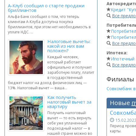
Автокредит
А-Клуб сообщил о старте продажи
Кредит "Куп
бриллиантов
Все предл
Альфа-Банк сообщил о том, что теперь
клиентам А-Клуба доступна покупка
Потребител
бриллиантов, при этом нет необходимость в
Потребител
уплате НДС. ...
Потребител
Налоговые вычеты:
Все предл
какой из них вам
положен?
Ипотека:
Каждый человек,
Ипотечный 
который работает
Все предл
официально и получает
заработную плату, платит
Филиалы
в государственный
бюджет налог на доход физических лиц —
13%. Налоговый вычет — ваша...
Совкомбанк 
Как получить
налоговый вычет за
Новые
п
квартиру
Совкомба
Получить налоговый
вычет — то есть вернуть
15.02.20
себе уже уплаченный
Период провед
подоходный налог — в
карты.
нашей стране можно во