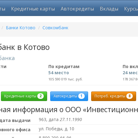
ты
Кредитные карты
Автокредиты
Вклады
Курс
/
Банки Котово
/
Совкомбанк
анк в Котово
банка
сти
По кредитам
По вк
54 место
24 ме
105 590 019 тыс. руб.
178 367 8
2
1
8
Кредитные карты
Автокредиты
Потреб. кредиты
ная информация о ООО «Инвестиционн
963, дата
27.11.1990
 дата выдачи
ул. Победы, д. 10
овного офиса
8 800 200-66-96