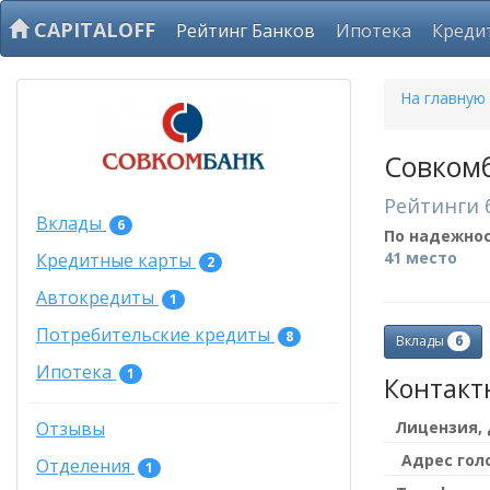
CAPITALOFF
Рейтинг Банков
Ипотека
Креди
На главную
Совкомб
Рейтинги 
Вклады
6
По надежно
41 место
Кредитные карты
2
Автокредиты
1
Потребительские кредиты
8
6
Вклады
Ипотека
1
Контакт
Лицензия,
Отзывы
Адрес гол
Отделения
1