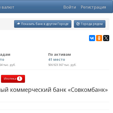
ы валют
Войти
Регистрация
Показать банк в другом Городе
Города рядом
ладам
По активам
сто
41 место
64 тыс. руб.
506 923 367 тыс. руб.
1
Ипотека
ый коммерческий банк «Совкомбанк»