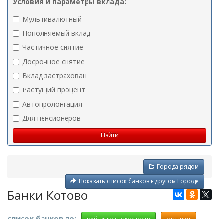
Условия и параметры вклада:
Мультивалютный
Пополняемый вклад
Частичное снятие
Досрочное снятие
Вклад застрахован
Растущий процент
Автопролонгация
Для пенсионеров
Города рядом
Показать список банков в другом Городе
Банки Котово
список банков по:
рейтингу надежности
отзывам