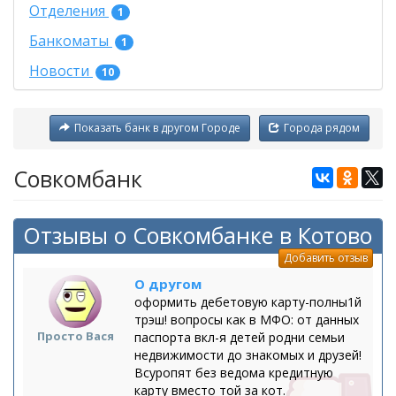
Отделения
1
Банкоматы
1
Новости
10
Показать банк в другом Городе
Города рядом
Совкомбанк
Отзывы о Совкомбанке в Котово
Добавить отзыв
О другом
оформить дебетовую карту-полны1й
трэш! вопросы как в МФО: от данных
Просто Вася
паспорта вкл-я детей родни семьи
недвижимости до знакомых и друзей!
Всуропят без ведома кредитную
карту вместо той за кот.