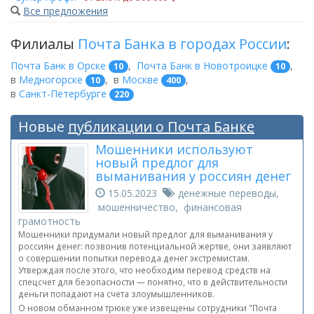
Все предложения
Филиалы
Почта Банка в городах России
:
Почта Банк в Орске
,
Почта Банк в Новотроицке
,
10
10
в
Медногорске
,
в
Москве
,
10
400
в
Санкт-Петербурге
220
Новые
публикации о Почта Банке
Мошенники используют
новый предлог для
выманивания у россиян денег
15.05.2023
денежные переводы,
мошенничество, финансовая
грамотность
Мошенники придумали новый предлог для выманивания у
россиян денег: позвонив потенциальной жертве, они заявляют
о совершении попытки перевода денег экстремистам.
Утверждая после этого, что необходим перевод средств на
спецсчет для безопасности — понятно, что в действительности
деньги попадают на счета злоумышленников.
О новом обманном трюке уже извещены сотрудники "Почта