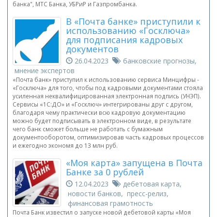
банка", МТС Банка, УБРиР и Газпромбанка.
В «Почта банке» приступили к
использованию «Госключа»
для подписания кадровых
документов
26.04.2023
банковские прогнозы,
мнение экспертов
«Почта банк» приступил к использованию сервиса Минцифры -
«Госключа» для того, чтобы под кадровыми документами стояла
усиленная неквалифицированная электронная подпись (УНЭП).
Сервисы «1С:ДО» и «Госключ» интегрированы друг с другом,
благодаря чему практически всю кадровую документацию
можно будет подписывать в электронном виде, в результате
чего банк сможет больше не работать с бумажным
документооборотом, оптимизировав часть кадровых процессов
и ежегодно экономя до 13 млн руб.
«Моя карта» запущена в Почта
Банке за 0 рублей
12.04.2023
дебетовая карта,
новости банков, пресс-релиз,
финансовая грамотность
Почта Банк известил о запуске новой дебетовой карты «Моя