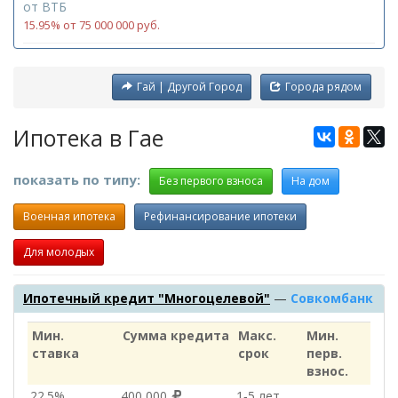
от
ВТБ
15.95% от 75 000 000 руб.
Гай | Другой Город
Города рядом
Ипотека в Гае
показать по типу:
Без первого взноса
На дом
Военная ипотека
Рефинансирование ипотеки
Для молодых
Ипотечный кредит "Многоцелевой"
—
Совкомбанк
Мин.
Сумма кредита
Макс.
Мин.
ставка
срок
перв.
взнос.
22.5%
400 000
1‑5 лет