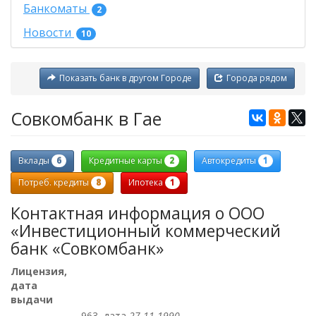
Банкоматы
2
Новости
10
Показать банк в другом Городе
Города рядом
Совкомбанк в Гае
6
2
1
Вклады
Кредитные карты
Автокредиты
8
1
Потреб. кредиты
Ипотека
Контактная информация о ООО
«Инвестиционный коммерческий
банк «Совкомбанк»
Лицензия,
дата
выдачи
963, дата
27.11.1990