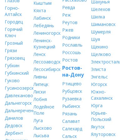
Глазов
Шахунья
Кыштым
Ревда
Горно-
Шелехов
Кяхта
Алтайск
Реж
Шилка
Лабинск
Городец
Реутов
Шимановск
Лебедянь
Горячий
Ржев
Шумерля
Лениногорск
Ключ
Родники
Шуя
Ленинск-
Грозный
Рославль
Кузнецкий
Щекино
Грязи
Россошь
Ленск
Щелково
Грязовец
Ростов
Лесозаводск
Электросталь
Губкин
Ростов-
Лесосибирск
Элиста
Губкинский
на-Дону
Ливны
Энгельс
Гуково
Ртищево
Липецк
Югорск
Гусиноозерск
Рубцовск
Лиски
Южно-
Давлеканово
Сахалинск
Рузаевка
Лобня
Дальнегорск
Юрга
Рыбинск
Лодейное
Дальнереченск
Поле
Юрьев-
Рязань
Данилов
Польский
Луга
Салават
Дедовск
Якутск
Лысково
Салехард
Дербент
Ялуторовск
Лысьва
Сальск