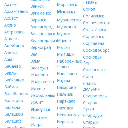
Гавань
Артем
Моршанск
Заинск
Сокол
Архангельск
Москва
Закаменск
Соликамск
Асбест
Заринск
Муравленко
Солнечногорск
Асино
Звенигород
Мурманск
Соль-Илецк
Астрахань
Зеленогорск
Муром
Сорочинск
Аткарск
Зеленодольск
Мценск
Сортавала
Ахтубинск
Зерноград
Мыски
Сосновоборск
Ачинск
Зея
Мытищи
Сосновый
Аша
Зима
Набережные
Бор
Бабаево
Челны
Златоуст
Сосногорск
Бавлы
Навашино
Иваново
Сочи
Байкальск
Надым
Ивантеевка
Спасск-
Баймак
Назарово
Ижевск
Дальний
Балабаново
Нальчик
Изобильный
Ставрополь
Балаково
Нарткала
Ирбит
Старая
Балахна
Находка
Русса
Иркутск
Балашиха
Невинномысск
Стародуб
Искитим
Балашов
Нерехта
Старый
Истра
Барабинск
Оскол