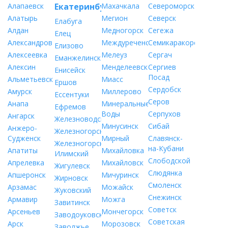
Алапаевск
Екатеринбург
Махачкала
Североморск
Алатырь
Мегион
Северск
Елабуга
Алдан
Медногорск
Сегежа
Елец
Александров
Междуреченск
Семикаракорск
Елизово
Алексеевка
Мелеуз
Сергач
Еманжелинск
Алексин
Менделеевск
Сергиев
Енисейск
Посад
Альметьевск
Миасс
Ершов
Сердобск
Амурск
Миллерово
Ессентуки
Серов
Анапа
Минеральные
Ефремов
Воды
Серпухов
Ангарск
Железноводск
Минусинск
Сибай
Анжеро-
Железногорск
Судженск
Мирный
Славянск-
Железногорск-
на-Кубани
Апатиты
Михайловка
Илимский
Слободской
Апрелевка
Михайловск
Жигулевск
Слюдянка
Апшеронск
Мичуринск
Жирновск
Смоленск
Арзамас
Можайск
Жуковский
Снежинск
Армавир
Можга
Завитинск
Советск
Арсеньев
Мончегорск
Заводоуковск
Советская
Арск
Морозовск
Заволжье