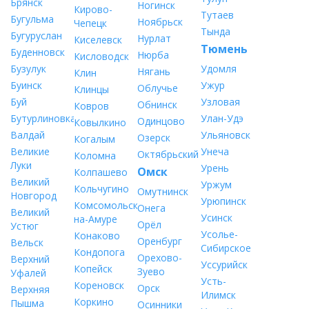
Брянск
Ногинск
Кирово-
Тутаев
Бугульма
Ноябрьск
Чепецк
Тында
Бугуруслан
Нурлат
Киселевск
Тюмень
Буденновск
Нюрба
Кисловодск
Бузулук
Удомля
Нягань
Клин
Буинск
Ужур
Облучье
Клинцы
Буй
Узловая
Обнинск
Ковров
Бутурлиновка
Улан-Удэ
Одинцово
Ковылкино
Валдай
Ульяновск
Озерск
Когалым
Великие
Унеча
Октябрьский
Коломна
Луки
Урень
Омск
Колпашево
Великий
Уржум
Кольчугино
Омутнинск
Новгород
Урюпинск
Комсомольск-
Онега
Великий
Усинск
на-Амуре
Орёл
Устюг
Усолье-
Конаково
Оренбург
Вельск
Сибирское
Кондопога
Орехово-
Верхний
Уссурийск
Копейск
Зуево
Уфалей
Усть-
Кореновск
Орск
Верхняя
Илимск
Коркино
Пышма
Осинники