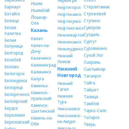
Нерюнгри
Ишим
Барнаул
Стерлитамак
Нефтегорск
Ишимбай
Батайск
Стрежевой
Нефтекамск
Йошкар-
Бежецк
Ступино
Нефтекумск
Ола
Белая
Суворов
Нефтеюганск
Казань
Калитва
Суздаль
Нижневартовск
Калач
Белая
Сургут
Нижнекамск
Калач-на-
Холуница
Суровикино
Нижнеудинск
Дону
Белгород
Сухой Лог
Нижний
Калачинск
Белебей
Ломов
Сызрань
Калининград
Белово
Нижний
Сыктывкар
Калининск
Белогорск
Новгород
Таганрог
Калуга
Белокуриха
Тайга
Нижний
Каменка
Белорецк
Тагил
Тайшет
Каменск-
Белореченск
Нижняя
Талица
Уральский
Белоярский
Тура
Тамбов
Каменск-
Бердск
Николаевск
Тарко-Сале
Шахтинский
Березники
Николаевск-
Татарск
Камень-на-
на-Амуре
Березовский
Оби
Тверь
Никольск
Бийск