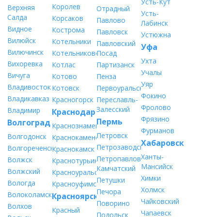
Усть-Кут
Королев
Верхняя
Отрадный
Усть-
Салда
Корсаков
Павлово
Лабинск
Видное
Кострома
Павловск
Устюжна
Вилюйск
Котельники
Павловский
Уфа
Вилючинск
Котельниково
Посад
Ухта
Вихоревка
Котлас
Партизанск
Учалы
Вичуга
Котово
Пенза
Уяр
Владивосток
Котовск
Первоуральск
Фокино
Владикавказ
Красногорск
Переславль-
Фролово
Залесский
Владимир
Краснодар
Фрязино
Пермь
Волгоград
Краснознаменск
Фурманов
Петровск
Волгодонск
Краснокаменск
Хабаровск
Петрозаводск
Волгореченск
Краснокамск
Ханты-
Петропавловск-
Волжск
Краснотурьинск
Мансийск
Камчатский
Волжский
Красноуральск
Химки
Петушки
Вологда
Красноуфимск
Холмск
Печора
Волоколамск
Красноярск
Чайковский
Поворино
Волхов
Красный
Чапаевск
Подольск