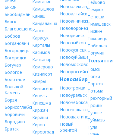
Камышин
Тейково
Новоалександровск
Бикин
Камышлов
Темрюк
Новоалтайск
Биробиджан
Канаш
Тетюши
Новоаннинский
Бирск
Кандалакша
Тимашевск
Нововоронеж
Благовещенск
Канск
Тихвин
Новодвинск
Бобров
Карасук
Тихорецк
Новозыбков
Богданович
Карталы
Тобольск
Новокузнецк
Богородицк
Касимов
Тогучин
Новокуйбышевск
Богородск
Качканар
Тольятти
Новомосковск
Богучар
Кемерово
Томск
Новороссийск
Бологое
Кизилюрт
Топки
Новосибирск
Болотное
Кимры
Торжок
Большой
Новотроицк
Кингисепп
Тотьма
Камень
Новоуральск
Кинель
Трехгорный
Борзя
Новочебоксарск
Кинешма
Троицк
Борисоглебск
Новочеркасск
Киржач
Туапсе
Боровичи
Новошахтинск
Кириши
Туймазы
Бородино
Новый
Киров
Тула
Братск
Уренгой
Кировград
Тулун