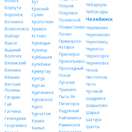
Вольск
Кут
Чебаркуль
Покров
Воркута
Красный
Чебоксары
Покровск
Воронеж
Сулин
Челябинск
Полевской
Воткинск
Кропоткин
Похвистнево
Черемхово
Всеволожск
Крымск
Почеп
Черепаново
Выборг
Кстово
Приморско-
Череповец
Выкса
Кувандык
Ахтарск
Черкесск
Вышний
Кузнецк
Приозерск
Волочек
Черногорск
Куйбышев
Прокопьевск
Вяземский
Черняховск
Кулебаки
Прохладный
Вязники
Чехов
Кумертау
Псков
Вязьма
Чистополь
Кунгур
Пугачев
Вятские
Чита
Курган
Пушкино
Поляны
Чусовой
Курганинск
Пыть-Ях
Гагарин
Шадринск
Куровское
Пятигорск
Гай
Шарыпово
Курск
Радужный
Гатчина
Шарья
Курчатов
Райчихинск
Геленджик
Шатура
Кушва
Раменское
Георгиевск
Шахты
Кызыл
Рассказово