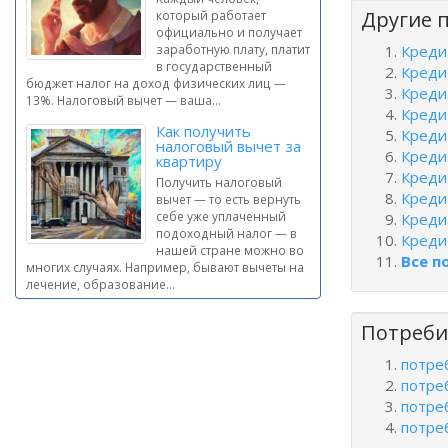
Другие 
который работает
официально и получает
заработную плату, платит
Креди
в государственный
Креди
бюджет налог на доход физических лиц —
Креди
13%. Налоговый вычет — ваша...
Креди
Как получить
Креди
налоговый вычет за
Креди
квартиру
Креди
Получить налоговый
Креди
вычет — то есть вернуть
себе уже уплаченный
Креди
подоходный налог — в
Креди
нашей стране можно во
Все п
многих случаях. Например, бывают вычеты на
лечение, образование...
Потреби
потре
потре
потре
потре