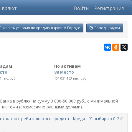
ы валют
Войти
Регистрация
Показать условия по кредиту в другом Городе
Города рядом
ладам
По активам
сто
88 место
4 тыс. руб.
101 051 163 тыс. руб.
анка в рублях на сумму 3 000-50 000 руб., с минимальной
е платежи (ежемесячно равными долями).
статках потребительского кредита - Кредит "Я выбираю 0-24"