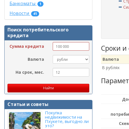
Ст
Банкоматы
1
Сил
Новости
41
Поиск потребительского
кредита
Сумма кредита
Сроки и
Валюта
Валюта
В рублях
На срок, мес.
Парамет
До
Статьи и советы
Покупка
потреби
недвижимости на
Пхукете, выгодно ли
Схем
это?