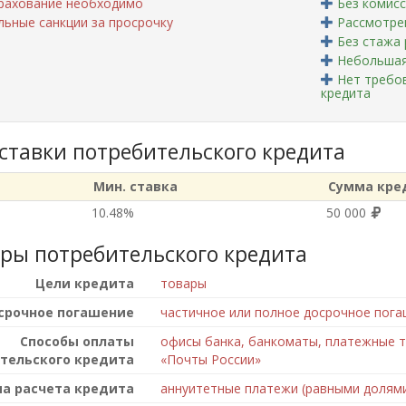
рахование необходимо
Без комис
ьные санкции за просрочку
Рассмотрен
Без стажа
Небольшая
Нет требо
кредита
 ставки потребительского кредита
Мин. ставка
Сумма кре
10.48%
50 000
ры потребительского кредита
Цели кредита
товары
срочное погашение
частичное или полное досрочное пога
Способы оплаты
офисы банка, банкоматы, платежные т
тельского кредита
«Почты России»
а расчета кредита
аннуитетные платежи (равными долям