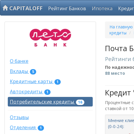
CAPITALOFF
Рейтинг Банков
Ипотека
Креди
На главную
кредиты
/
Почта Б
Рейтинги 
О банке
По надежно
Вклады
5
88 место
Кредитные карты
1
Кредит 
Автокредиты
1
Потребительские кредиты
16
Процентные ст
ставкой от 1
Отзывы
Мнение клие
(0-0-24):
Отделения
1