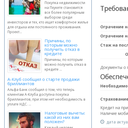
Покупка недвижимости
Требова
на Пхукете становится
все более популярным
выбором среди
инвесторов и тех, кто ищет комфортное жилье
для отдыха или постоянного проживания.
Проект...
Причины, по
которым можно
получить отказ в
кредите
О
Причины, по которым
можно получить отказ в
Документы о 
кредите ...
Обеспеч
А-Клуб сообщил о старте продажи
бриллиантов
Альфа-Банк сообщил о том, что теперь
клиентам А-Клуба доступна покупка
Страховани
бриллиантов, при этом нет необходимость в
уплате НДС. ...
Кредит на пр
Налоговые вычеты:
Наличие моби
какой из них вам
положен?
дата актуал
Каждый человек,