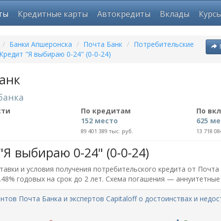
ты
Кредитные карты
Автокредиты
Вклады
Курс
/
Банки Апшеронска
/
Почта Банк
/
Потребительские
Кредит "Я выбираю 0-24" (0-0-24)
анк
банка
сти
По кредитам
По вк
152 место
625 ме
89 401 389 тыс. руб.
13 718 08
"Я выбираю 0-24" (0-0-24)
авки и условия получения потребительского кредита от Почта Б
0.48% годовых на срок до 2 лет. Схема погашения — аннуитетны
нтов Почта Банка и экспертов Capitaloff о достоинствах и недо