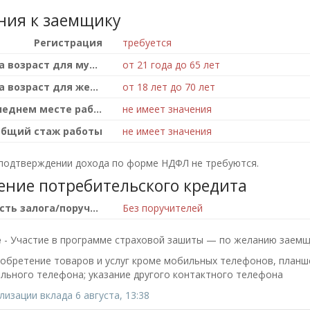
ния к заемщику
Регистрация
требуется
Ограчение на возраст для мужчин
от 21 года до 65 лет
Ограчение на возраст для женщин
от 18 лет до 70 лет
Стаж на последнем месте работы
не имеет значения
бщий стаж работы
не имеет значения
подтверждении дохода по форме НДФЛ не требуются.
ение потребительского кредита
Необходимость залога/поручителя
Без поручителей
е
- Участие в программе страховой зашиты — по желанию заем
иобретение товаров и услуг кроме мобильных телефонов, планше
льного телефона; указание другого контактного телефона
изации вклада 6 августа, 13:38