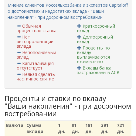
Мнение клиентов Россельхозбанка и экспертов Capitaloff
о достоинствах и недостатках вклада - "Ваши
накопления" - при досрочном востребовании:
Обычная
Краткосрочный
процентная ставка
вклад
Нет
Долгосрочный
автопролонгации
вклад
вклада
Проценты по
Непополняемый
вкладу
вклад
выплачиваются
ежемесячно
Капитализация
отсутствует
Вклады банка
застрахованы в АСВ
Нельзя сделать
частичное снятие
Проценты и ставки по вкладу -
"Ваши накопления" - при досрочном
востребовании
Валюта
Сумма
1
91
181
391
721
вклада
дн.
дн.
дн.
дн.
дн.