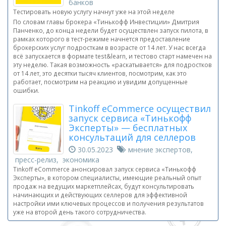
банков
Тестировать новую услугу начнут уже на этой неделе
По словам главы брокера «Тинькофф Инвестиции» Дмитрия
Панченко, до конца недели будет осуществлен запуск пилота, в
рамках которого в тест-режиме начнется предоставление
брокерских услуг подросткам в возрасте от 14 лет. У нас всегда
всё запускается в формате test&learn, и тестово старт намечен на
эту неделю. Такая возможность «раскатывается» для подростков
от 14 лет, это десятки тысяч клиентов, посмотрим, как это
работает, посмотрим на реакцию и увидим допущенные
ошибки.
Tinkoff eCommerce осуществил
запуск сервиса «Тинькофф
Эксперты» — бесплатных
консультаций для селлеров
30.05.2023
мнение экспертов,
пресс-релиз, экономика
Tinkoff eCommerce анонсировал запуск сервиса «Тинькофф
Эксперты», в котором специалисты, имеющие реальный опыт
продаж на ведущих маркетплейсах, будут консультировать
начинающих и действующих селлеров для эффективной
настройки ими ключевых процессов и получения результатов
уже на второй день такого сотрудничества.