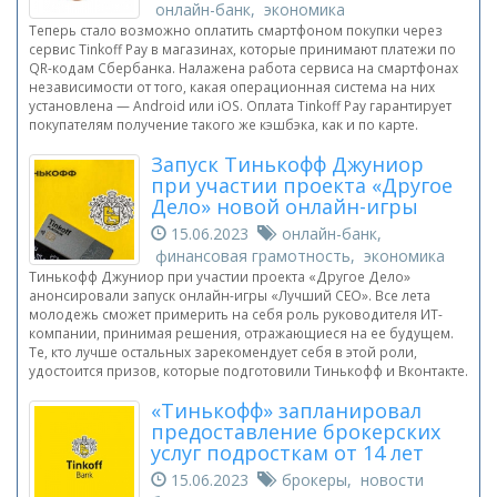
онлайн-банк, экономика
Теперь стало возможно оплатить смартфоном покупки через
сервис Tinkoff Pay в магазинах, которые принимают платежи по
QR-кодам Сбербанка. Налажена работа сервиса на смартфонах
независимости от того, какая операционная система на них
установлена — Android или iOS. Оплата Tinkoff Pay гарантирует
покупателям получение такого же кэшбэка, как и по карте.
Запуск Тинькофф Джуниор
при участии проекта «Другое
Дело» новой онлайн-игры
15.06.2023
онлайн-банк,
финансовая грамотность, экономика
Тинькофф Джуниор при участии проекта «Другое Дело»
анонсировали запуск онлайн-игры «Лучший CEO». Все лета
молодежь сможет примерить на себя роль руководителя ИТ-
компании, принимая решения, отражающиеся на ее будущем.
Те, кто лучше остальных зарекомендует себя в этой роли,
удостоится призов, которые подготовили Тинькофф и Вконтакте.
«Тинькофф» запланировал
предоставление брокерских
услуг подросткам от 14 лет
15.06.2023
брокеры, новости