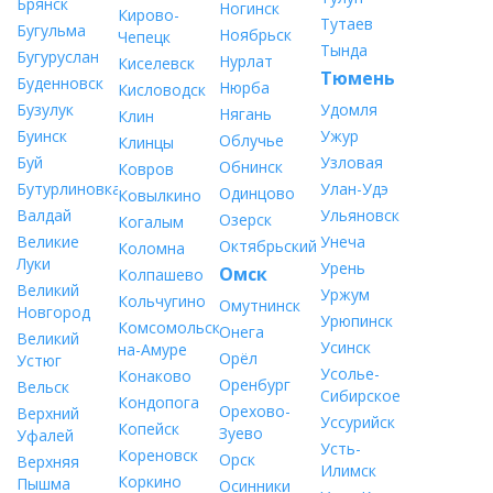
Брянск
Ногинск
Кирово-
Тутаев
Бугульма
Ноябрьск
Чепецк
Тында
Бугуруслан
Нурлат
Киселевск
Тюмень
Буденновск
Нюрба
Кисловодск
Бузулук
Удомля
Нягань
Клин
Буинск
Ужур
Облучье
Клинцы
Буй
Узловая
Обнинск
Ковров
Бутурлиновка
Улан-Удэ
Одинцово
Ковылкино
Валдай
Ульяновск
Озерск
Когалым
Великие
Унеча
Октябрьский
Коломна
Луки
Урень
Омск
Колпашево
Великий
Уржум
Кольчугино
Омутнинск
Новгород
Урюпинск
Комсомольск-
Онега
Великий
Усинск
на-Амуре
Орёл
Устюг
Усолье-
Конаково
Оренбург
Вельск
Сибирское
Кондопога
Орехово-
Верхний
Уссурийск
Копейск
Зуево
Уфалей
Усть-
Кореновск
Орск
Верхняя
Илимск
Коркино
Пышма
Осинники