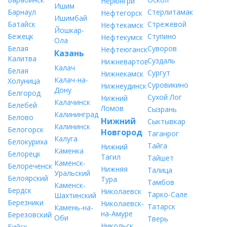
Нерюнгри
Ишим
Барнаул
Стерлитамак
Нефтегорск
Ишимбай
Батайск
Стрежевой
Нефтекамск
Йошкар-
Бежецк
Ступино
Нефтекумск
Ола
Белая
Суворов
Нефтеюганск
Казань
Калитва
Суздаль
Нижневартовск
Калач
Белая
Сургут
Нижнекамск
Калач-на-
Холуница
Суровикино
Нижнеудинск
Дону
Белгород
Сухой Лог
Нижний
Калачинск
Белебей
Ломов
Сызрань
Калининград
Белово
Нижний
Сыктывкар
Калининск
Белогорск
Новгород
Таганрог
Калуга
Белокуриха
Тайга
Нижний
Каменка
Белорецк
Тагил
Тайшет
Каменск-
Белореченск
Нижняя
Талица
Уральский
Белоярский
Тура
Тамбов
Каменск-
Бердск
Николаевск
Тарко-Сале
Шахтинский
Березники
Николаевск-
Татарск
Камень-на-
на-Амуре
Березовский
Оби
Тверь
Никольск
Бийск