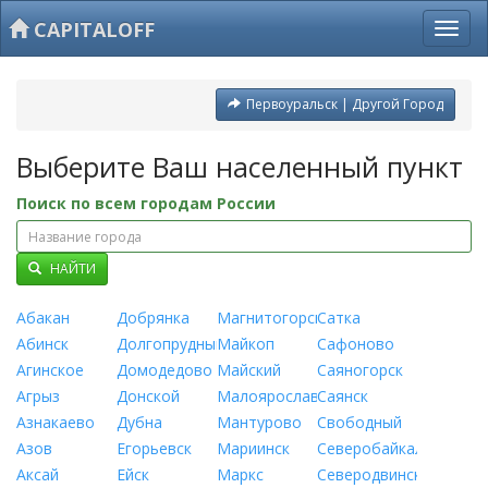
CAPITALOFF
Первоуральск | Другой Город
Выберите Ваш населенный пункт
Поиск по всем городам России
НАЙТИ
Абакан
Добрянка
Магнитогорск
Сатка
Абинск
Долгопрудный
Майкоп
Сафоново
Агинское
Домодедово
Майский
Саяногорск
Агрыз
Донской
Малоярославец
Саянск
Азнакаево
Дубна
Мантурово
Свободный
Азов
Егорьевск
Мариинск
Северобайкальск
Аксай
Ейск
Маркс
Северодвинск