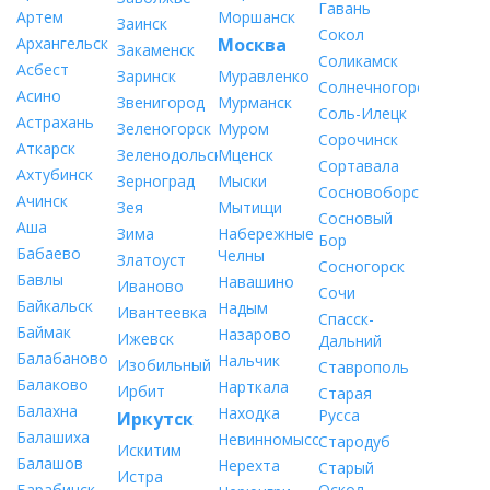
Гавань
Артем
Моршанск
Заинск
Сокол
Архангельск
Москва
Закаменск
Соликамск
Асбест
Заринск
Муравленко
Солнечногорск
Асино
Звенигород
Мурманск
Соль-Илецк
Астрахань
Зеленогорск
Муром
Сорочинск
Аткарск
Зеленодольск
Мценск
Сортавала
Ахтубинск
Зерноград
Мыски
Сосновоборск
Ачинск
Зея
Мытищи
Сосновый
Аша
Зима
Набережные
Бор
Бабаево
Челны
Златоуст
Сосногорск
Бавлы
Навашино
Иваново
Сочи
Байкальск
Надым
Ивантеевка
Спасск-
Баймак
Назарово
Ижевск
Дальний
Балабаново
Нальчик
Изобильный
Ставрополь
Балаково
Нарткала
Ирбит
Старая
Балахна
Находка
Русса
Иркутск
Балашиха
Невинномысск
Стародуб
Искитим
Балашов
Нерехта
Старый
Истра
Барабинск
Оскол