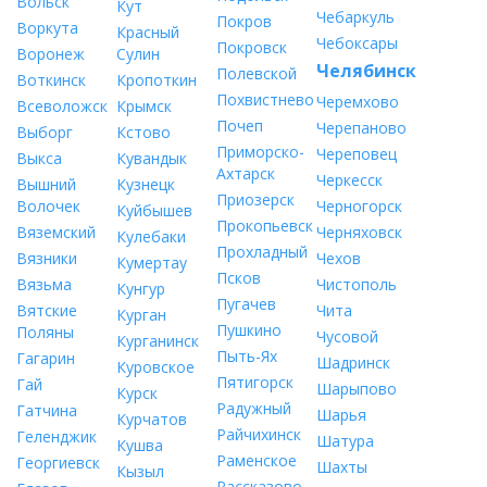
Вольск
Кут
Чебаркуль
Покров
Воркута
Красный
Чебоксары
Покровск
Воронеж
Сулин
Челябинск
Полевской
Воткинск
Кропоткин
Похвистнево
Черемхово
Всеволожск
Крымск
Почеп
Черепаново
Выборг
Кстово
Приморско-
Череповец
Выкса
Кувандык
Ахтарск
Черкесск
Вышний
Кузнецк
Приозерск
Волочек
Черногорск
Куйбышев
Прокопьевск
Вяземский
Черняховск
Кулебаки
Прохладный
Вязники
Чехов
Кумертау
Псков
Вязьма
Чистополь
Кунгур
Пугачев
Вятские
Чита
Курган
Пушкино
Поляны
Чусовой
Курганинск
Пыть-Ях
Гагарин
Шадринск
Куровское
Пятигорск
Гай
Шарыпово
Курск
Радужный
Гатчина
Шарья
Курчатов
Райчихинск
Геленджик
Шатура
Кушва
Раменское
Георгиевск
Шахты
Кызыл
Рассказово