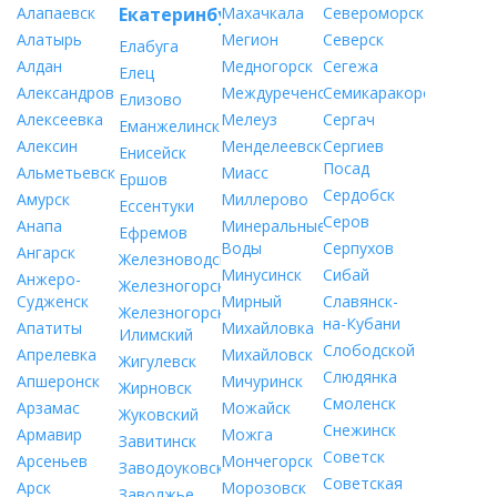
Алапаевск
Екатеринбург
Махачкала
Североморск
Алатырь
Мегион
Северск
Елабуга
Алдан
Медногорск
Сегежа
Елец
Александров
Междуреченск
Семикаракорск
Елизово
Алексеевка
Мелеуз
Сергач
Еманжелинск
Алексин
Менделеевск
Сергиев
Енисейск
Посад
Альметьевск
Миасс
Ершов
Сердобск
Амурск
Миллерово
Ессентуки
Серов
Анапа
Минеральные
Ефремов
Воды
Серпухов
Ангарск
Железноводск
Минусинск
Сибай
Анжеро-
Железногорск
Судженск
Мирный
Славянск-
Железногорск-
на-Кубани
Апатиты
Михайловка
Илимский
Слободской
Апрелевка
Михайловск
Жигулевск
Слюдянка
Апшеронск
Мичуринск
Жирновск
Смоленск
Арзамас
Можайск
Жуковский
Снежинск
Армавир
Можга
Завитинск
Советск
Арсеньев
Мончегорск
Заводоуковск
Советская
Арск
Морозовск
Заволжье