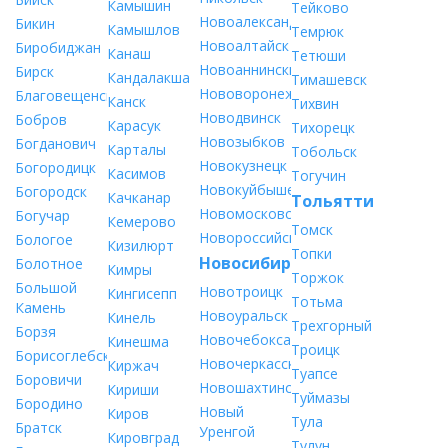
Камышин
Тейково
Новоалександровск
Бикин
Камышлов
Темрюк
Новоалтайск
Биробиджан
Канаш
Тетюши
Новоаннинский
Бирск
Кандалакша
Тимашевск
Нововоронеж
Благовещенск
Канск
Тихвин
Новодвинск
Бобров
Карасук
Тихорецк
Новозыбков
Богданович
Карталы
Тобольск
Новокузнецк
Богородицк
Касимов
Тогучин
Новокуйбышевск
Богородск
Качканар
Тольятти
Новомосковск
Богучар
Кемерово
Томск
Новороссийск
Бологое
Кизилюрт
Топки
Новосибирск
Болотное
Кимры
Торжок
Большой
Новотроицк
Кингисепп
Тотьма
Камень
Новоуральск
Кинель
Трехгорный
Борзя
Новочебоксарск
Кинешма
Троицк
Борисоглебск
Новочеркасск
Киржач
Туапсе
Боровичи
Новошахтинск
Кириши
Туймазы
Бородино
Новый
Киров
Тула
Братск
Уренгой
Кировград
Тулун