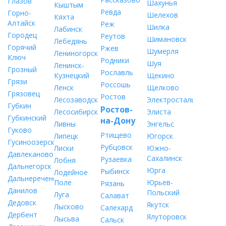
Глазов
Шахунья
Кыштым
Ревда
Горно-
Шелехов
Кяхта
Алтайск
Реж
Шилка
Лабинск
Городец
Реутов
Шимановск
Лебедянь
Горячий
Ржев
Шумерля
Лениногорск
Ключ
Родники
Шуя
Ленинск-
Грозный
Рославль
Кузнецкий
Щекино
Грязи
Россошь
Ленск
Щелково
Грязовец
Ростов
Лесозаводск
Электросталь
Губкин
Ростов-
Лесосибирск
Элиста
Губкинский
на-Дону
Ливны
Энгельс
Гуково
Ртищево
Липецк
Югорск
Гусиноозерск
Рубцовск
Лиски
Южно-
Давлеканово
Сахалинск
Рузаевка
Лобня
Дальнегорск
Юрга
Рыбинск
Лодейное
Дальнереченск
Поле
Юрьев-
Рязань
Данилов
Польский
Луга
Салават
Дедовск
Якутск
Лысково
Салехард
Дербент
Ялуторовск
Лысьва
Сальск