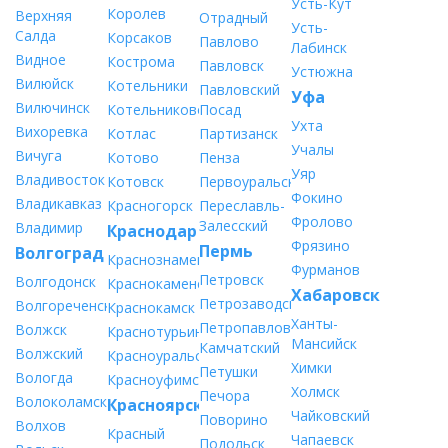
Усть-Кут
Королев
Верхняя
Отрадный
Усть-
Салда
Корсаков
Павлово
Лабинск
Видное
Кострома
Павловск
Устюжна
Вилюйск
Котельники
Павловский
Уфа
Вилючинск
Котельниково
Посад
Ухта
Вихоревка
Котлас
Партизанск
Учалы
Вичуга
Котово
Пенза
Уяр
Владивосток
Котовск
Первоуральск
Фокино
Владикавказ
Красногорск
Переславль-
Фролово
Залесский
Владимир
Краснодар
Фрязино
Пермь
Волгоград
Краснознаменск
Фурманов
Петровск
Волгодонск
Краснокаменск
Хабаровск
Петрозаводск
Волгореченск
Краснокамск
Ханты-
Петропавловск-
Волжск
Краснотурьинск
Мансийск
Камчатский
Волжский
Красноуральск
Химки
Петушки
Вологда
Красноуфимск
Холмск
Печора
Волоколамск
Красноярск
Чайковский
Поворино
Волхов
Красный
Чапаевск
Подольск