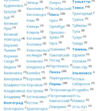
(10)
Тольятти
(3)
(1)
Чепецк
Озерск
(1)
Буденновск
(10)
Томск
(1)
(1)
Киселевск
Октябрьский
(2)
Бузулук
(1)
Трехгорный
(1)
(20)
Кисловодск
Омск
(1)
Буй
(1)
Туапсе
(3)
(5)
Клин
Орёл
Великие
(1)
Туймазы
(1)
(9)
Клинцы
Оренбург
(1)
Луки
(9)
Тула
(2)
Ковров
Орехово-
Великий
(2)
(1)
Зуево
Тулун
(2)
Когалым
(4)
Новгород
(3)
(2)
Орск
Тында
(2)
Коломна
Верхняя
(1)
(20)
Осинники
Тюмень
(1)
Пышма
Комсомольск-
(4)
(1)
на-Амуре
Павловский
Удомля
Верхняя
(1)
Посад
(1)
(1)
(1)
Салда
Конаково
Узловая
(1)
Партизанск
(2)
(1)
(5)
Видное
Кондопога
Улан-Удэ
(20)
Пенза
(1)
(1)
(20)
Вилючинск
Копейск
Ульяновск
(3)
Первоуральск
(1)
(2)
Вихоревка
Королев
Усолье-
(20)
(1)
Пермь
Сибирское
(7)
(1)
Владивосток
Корсаков
(7)
(2)
Петрозаводск
Уссурийск
(4)
(6)
Владикавказ
Кострома
Петропавловск-
Усть-
(4)
(1)
Владимир
Котельники
(3)
(1)
Камчатский
Илимск
(20)
(1)
Волгоград
Котлас
(1)
(1)
Поворино
Усть-Кут
(1)
(2)
Волгодонск
Красногорск