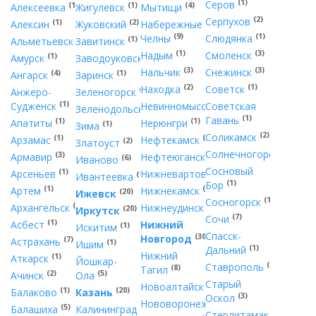
(1)
Серов
(1)
(1)
(4)
Алексеевка
Жигулевск
Мытищи
(2)
Серпухов
(1)
(2)
Алексин
Жуковский
Набережные
(9)
(1)
Челны
Слюдянка
(2)
(1)
Альметьевск
Завитинск
(1)
(3)
Надым
Смоленск
(1)
(1)
Амурск
Заводоуковск
(3)
(3)
Нальчик
Снежинск
(4)
(1)
Ангарск
Заринск
(2)
(1)
Находка
Советск
(1)
Анжеро-
Зеленогорск
(1)
(2)
Судженск
Невинномысск
Советская
(1)
Зеленодольск
(1)
Гавань
(1)
(1)
Апатиты
Нерюнгри
(1)
Зима
(2)
Соликамск
(1)
(1)
Арзамас
Нефтекамск
(2)
Златоуст
(1)
Солнечногорск
(3)
(1)
Армавир
Нефтеюганск
(6)
Иваново
Сосновый
(1)
(4)
Арсеньев
Нижневартовск
(1)
Ивантеевка
(1)
Бор
(1)
(2)
Артем
Нижнекамск
(20)
Ижевск
(1)
Сосногорск
(7)
(1)
Архангельск
Нижнеудинск
(20)
Иркутск
(7)
Сочи
(1)
Асбест
Нижний
(1)
Искитим
Спасск-
(30)
Новгород
(7)
Астрахань
(1)
Ишим
(1)
Дальний
Нижний
(1)
Аткарск
Йошкар-
(6)
Ставрополь
(8)
Тагил
(2)
(5)
Ачинск
Ола
Старый
(3)
Новоалтайск
(1)
(20)
Балаково
Казань
(3)
Оскол
(1)
Нововоронеж
(5)
(8)
Балашиха
Калининград
(3)
Стерлитамак