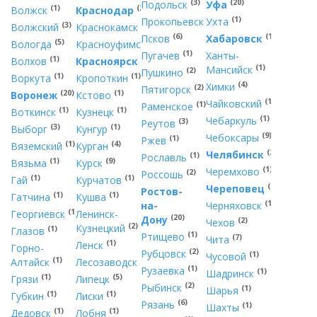
(3)
(20)
Подольск
Уфа
(1)
(20)
Волжск
Краснодар
(2)
(1)
Прокопьевск
Ухта
(3)
(1)
Волжский
Краснокамск
(6)
(10)
Псков
Хабаровск
(5)
(2)
Вологда
Красноуфимск
(1)
Пугачев
Ханты-
(1)
(30)
Волхов
Красноярск
(1)
Мансийск
(2)
Пушкино
(1)
(1)
Воркута
Кропоткин
(4)
Химки
(2)
Пятигорск
(20)
(1)
Воронеж
Кстово
(1)
Чайковский
(1)
Раменское
(1)
(1)
Воткинск
Кузнецк
(1)
Чебаркуль
(3)
Реутов
(3)
(1)
Выборг
Кунгур
(9)
Чебоксары
(1)
Ржев
(1)
(4)
Вяземский
Курган
(20)
Челябинск
(1)
Рославль
(1)
(9)
Вязьма
Курск
(1)
Черемхово
(2)
Россошь
(1)
(1)
Гай
Курчатов
(20)
Череповец
Ростов-
(1)
(1)
Гатчина
Кушва
(1)
на-
Черняховск
(1)
Георгиевск
Ленинск-
(20)
Дону
(2)
Чехов
(2)
Кузнецкий
(1)
Глазов
(1)
Ртищево
(7)
Чита
(1)
Ленск
Горно-
(2)
Рубцовск
(1)
Чусовой
(1)
(1)
Алтайск
Лесозаводск
(1)
Рузаевка
(1)
Шадринск
(1)
(5)
Грязи
Липецк
(2)
Рыбинск
(1)
Шарья
(1)
(1)
Губкин
Лиски
(6)
Рязань
(1)
Шахты
(1)
(1)
Дедовск
Лобня