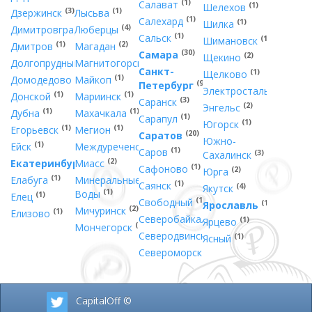
(1)
Салават
(1)
Шелехов
(3)
(1)
Дзержинск
Лысьва
(1)
Салехард
(1)
Шилка
(2)
(4)
Димитровград
Люберцы
(1)
Сальск
(1)
Шимановск
(1)
(2)
Дмитров
Магадан
(30)
Самара
(2)
Щекино
(2)
(5)
Долгопрудный
Магнитогорск
Санкт-
(1)
Щелково
(1)
(1)
Домодедово
Майкоп
(90)
Петербург
(2)
Электросталь
(1)
(1)
Донской
Мариинск
(3)
Саранск
(2)
Энгельс
(1)
(1)
Дубна
Махачкала
(1)
Сарапул
(1)
Югорск
(1)
(1)
Егорьевск
Мегион
(20)
Саратов
Южно-
(1)
(2)
Ейск
Междуреченск
(1)
Саров
(3)
Сахалинск
(30)
(2)
Екатеринбург
Миасс
(1)
Сафоново
(2)
Юрга
(1)
Елабуга
Минеральные
(1)
Саянск
(4)
Якутск
(1)
Воды
(1)
Елец
(1)
Свободный
(10)
Ярославль
(2)
Мичуринск
(1)
Елизово
(1)
Северобайкальск
(1)
Ярцево
(1)
Мончегорск
(4)
Северодвинск
(1)
Ясный
(1)
Североморск
CapitalOff ©