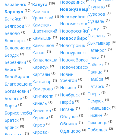
(1)
Новодвинск
(1)
(10)
Барабинск
Калуга
(1)
Ступино
(20)
Новокузнецк
(10)
Барнаул
Каменск-
(1)
Суворов
(1)
Новокуйбышевск
(1)
Уральский
(1)
Батайск
(1)
Суздаль
(3)
Новомосковск
Каменск-
(5)
Белгород
(7)
Сургут
(1)
(5)
Шахтинский
Новороссийск
(1)
Белово
(2)
Сызрань
(1)
(40)
Камышин
Новосибирск
(1)
Белогорск
(4)
Сыктывкар
(1)
(2)
Камышлов
Новотроицк
(1)
Белореченск
(5)
Таганрог
(1)
(2)
Канаш
Новоуральск
(2)
Бердск
(1)
Тайга
(1)
(1)
Кандалакша
Новочебоксарск
(2)
Березники
(1)
Тайшет
(2)
(3)
Карасук
Новочеркасск
(3)
Бийск
(1)
Талица
(1)
Карталы
Новый
(1)
Биробиджан
(4)
Тамбов
(4)
Уренгой
(1)
Качканар
(4)
Благовещенск
(1)
Татарск
(1)
Ногинск
(9)
Кемерово
(1)
Богданович
(6)
Тверь
(1)
Ноябрьск
(1)
Кингисепп
(1)
Бологое
(1)
Темрюк
(1)
Нюрба
(1)
Кинель
(1)
Борзя
(1)
Тимашевск
(1)
Нягань
(1)
Кинешма
(1)
Борисоглебск
(1)
Тихвин
(1)
Облучье
(1)
Кириши
(2)
Братск
(1)
Тихорецк
(1)
Обнинск
(9)
Киров
(8)
Брянск
(2)
Тобольск
(3)
Одинцово
Кирово-
(1)
Бугульма