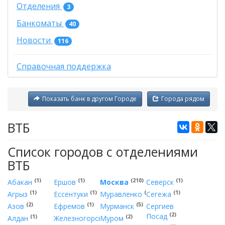
Отделения
3
Банкоматы
40
Новости
116
Справочная поддержка
Показать банк в другом Городе
Города рядом
ВТБ
Список городов с отделениями
ВТБ
(1)
(1)
(210)
(1)
Абакан
Ершов
Москва
Северск
(1)
(1)
(1)
(1)
Агрыз
Ессентуки
Муравленко
Сегежа
(2)
(1)
(5)
Азов
Ефремов
Мурманск
Сергиев
(2)
Посад
(1)
(1)
(2)
Алдан
Железногорск
Муром