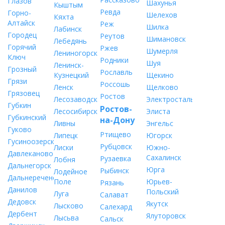
Глазов
Шахунья
Кыштым
Ревда
Горно-
Шелехов
Кяхта
Алтайск
Реж
Шилка
Лабинск
Городец
Реутов
Шимановск
Лебедянь
Горячий
Ржев
Шумерля
Лениногорск
Ключ
Родники
Шуя
Ленинск-
Грозный
Рославль
Кузнецкий
Щекино
Грязи
Россошь
Ленск
Щелково
Грязовец
Ростов
Лесозаводск
Электросталь
Губкин
Ростов-
Лесосибирск
Элиста
Губкинский
на-Дону
Ливны
Энгельс
Гуково
Ртищево
Липецк
Югорск
Гусиноозерск
Рубцовск
Лиски
Южно-
Давлеканово
Сахалинск
Рузаевка
Лобня
Дальнегорск
Юрга
Рыбинск
Лодейное
Дальнереченск
Поле
Юрьев-
Рязань
Данилов
Польский
Луга
Салават
Дедовск
Якутск
Лысково
Салехард
Дербент
Ялуторовск
Лысьва
Сальск