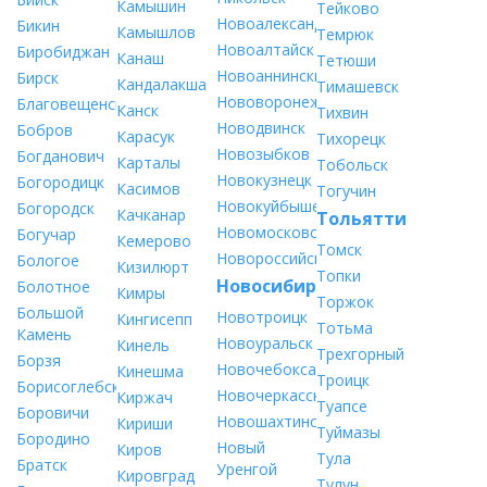
Камышин
Тейково
Новоалександровск
Бикин
Камышлов
Темрюк
Новоалтайск
Биробиджан
Канаш
Тетюши
Новоаннинский
Бирск
Кандалакша
Тимашевск
Нововоронеж
Благовещенск
Канск
Тихвин
Новодвинск
Бобров
Карасук
Тихорецк
Новозыбков
Богданович
Карталы
Тобольск
Новокузнецк
Богородицк
Касимов
Тогучин
Новокуйбышевск
Богородск
Качканар
Тольятти
Новомосковск
Богучар
Кемерово
Томск
Новороссийск
Бологое
Кизилюрт
Топки
Новосибирск
Болотное
Кимры
Торжок
Большой
Новотроицк
Кингисепп
Тотьма
Камень
Новоуральск
Кинель
Трехгорный
Борзя
Новочебоксарск
Кинешма
Троицк
Борисоглебск
Новочеркасск
Киржач
Туапсе
Боровичи
Новошахтинск
Кириши
Туймазы
Бородино
Новый
Киров
Тула
Братск
Уренгой
Кировград
Тулун