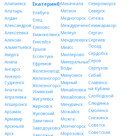
Алапаевск
Екатеринбург
Махачкала
Североморск
Алатырь
Мегион
Северск
Елабуга
Алдан
Медногорск
Сегежа
Елец
Александров
Междуреченск
Семикаракорск
Елизово
Алексеевка
Мелеуз
Сергач
Еманжелинск
Алексин
Менделеевск
Сергиев
Енисейск
Посад
Альметьевск
Миасс
Ершов
Сердобск
Амурск
Миллерово
Ессентуки
Серов
Анапа
Минеральные
Ефремов
Воды
Серпухов
Ангарск
Железноводск
Минусинск
Сибай
Анжеро-
Железногорск
Судженск
Мирный
Славянск-
Железногорск-
на-Кубани
Апатиты
Михайловка
Илимский
Слободской
Апрелевка
Михайловск
Жигулевск
Слюдянка
Апшеронск
Мичуринск
Жирновск
Смоленск
Арзамас
Можайск
Жуковский
Снежинск
Армавир
Можга
Завитинск
Советск
Арсеньев
Мончегорск
Заводоуковск
Советская
Арск
Морозовск
Заволжье