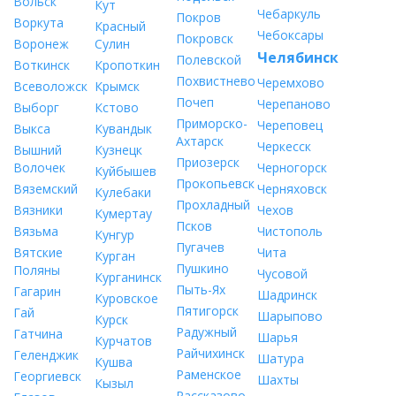
Вольск
Кут
Чебаркуль
Покров
Воркута
Красный
Чебоксары
Покровск
Воронеж
Сулин
Челябинск
Полевской
Воткинск
Кропоткин
Похвистнево
Черемхово
Всеволожск
Крымск
Почеп
Черепаново
Выборг
Кстово
Приморско-
Череповец
Выкса
Кувандык
Ахтарск
Черкесск
Вышний
Кузнецк
Приозерск
Волочек
Черногорск
Куйбышев
Прокопьевск
Вяземский
Черняховск
Кулебаки
Прохладный
Вязники
Чехов
Кумертау
Псков
Вязьма
Чистополь
Кунгур
Пугачев
Вятские
Чита
Курган
Пушкино
Поляны
Чусовой
Курганинск
Пыть-Ях
Гагарин
Шадринск
Куровское
Пятигорск
Гай
Шарыпово
Курск
Радужный
Гатчина
Шарья
Курчатов
Райчихинск
Геленджик
Шатура
Кушва
Раменское
Георгиевск
Шахты
Кызыл
Рассказово