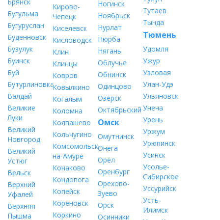
Брянск
Ногинск
Кирово-
Тутаев
Бугульма
Ноябрьск
Чепецк
Тында
Бугуруслан
Нурлат
Киселевск
Тюмень
Буденновск
Нюрба
Кисловодск
Бузулук
Удомля
Нягань
Клин
Буинск
Ужур
Облучье
Клинцы
Буй
Узловая
Обнинск
Ковров
Бутурлиновка
Улан-Удэ
Одинцово
Ковылкино
Валдай
Ульяновск
Озерск
Когалым
Великие
Унеча
Октябрьский
Коломна
Луки
Урень
Омск
Колпашево
Великий
Уржум
Кольчугино
Омутнинск
Новгород
Урюпинск
Комсомольск-
Онега
Великий
Усинск
на-Амуре
Орёл
Устюг
Усолье-
Конаково
Оренбург
Вельск
Сибирское
Кондопога
Орехово-
Верхний
Уссурийск
Копейск
Зуево
Уфалей
Усть-
Кореновск
Орск
Верхняя
Илимск
Коркино
Пышма
Осинники