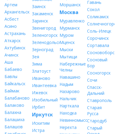
Гавань
Артем
Моршанск
Заинск
Сокол
Архангельск
Москва
Закаменск
Соликамск
Асбест
Заринск
Муравленко
Солнечногорск
Асино
Звенигород
Мурманск
Соль-Илецк
Астрахань
Зеленогорск
Муром
Сорочинск
Аткарск
Зеленодольск
Мценск
Сортавала
Ахтубинск
Зерноград
Мыски
Сосновоборск
Ачинск
Зея
Мытищи
Сосновый
Аша
Зима
Набережные
Бор
Бабаево
Челны
Златоуст
Сосногорск
Бавлы
Навашино
Иваново
Сочи
Байкальск
Надым
Ивантеевка
Спасск-
Баймак
Назарово
Ижевск
Дальний
Балабаново
Нальчик
Изобильный
Ставрополь
Балаково
Нарткала
Ирбит
Старая
Балахна
Находка
Русса
Иркутск
Балашиха
Невинномысск
Стародуб
Искитим
Балашов
Нерехта
Старый
Истра
Барабинск
Оскол