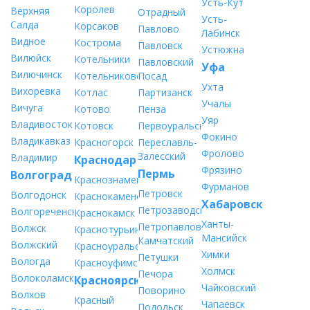
Усть-Кут
Королев
Верхняя
Отрадный
Усть-
Салда
Корсаков
Павлово
Лабинск
Видное
Кострома
Павловск
Устюжна
Вилюйск
Котельники
Павловский
Уфа
Вилючинск
Котельниково
Посад
Ухта
Вихоревка
Котлас
Партизанск
Учалы
Вичуга
Котово
Пенза
Уяр
Владивосток
Котовск
Первоуральск
Фокино
Владикавказ
Красногорск
Переславль-
Фролово
Залесский
Владимир
Краснодар
Фрязино
Пермь
Волгоград
Краснознаменск
Фурманов
Петровск
Волгодонск
Краснокаменск
Хабаровск
Петрозаводск
Волгореченск
Краснокамск
Ханты-
Петропавловск-
Волжск
Краснотурьинск
Мансийск
Камчатский
Волжский
Красноуральск
Химки
Петушки
Вологда
Красноуфимск
Холмск
Печора
Волоколамск
Красноярск
Чайковский
Поворино
Волхов
Красный
Чапаевск
Подольск