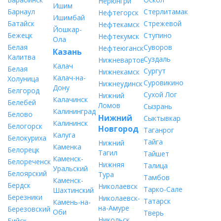
Нерюнгри
Ишим
Барнаул
Стерлитамак
Нефтегорск
Ишимбай
Батайск
Стрежевой
Нефтекамск
Йошкар-
Бежецк
Ступино
Нефтекумск
Ола
Белая
Суворов
Нефтеюганск
Казань
Калитва
Суздаль
Нижневартовск
Калач
Белая
Сургут
Нижнекамск
Калач-на-
Холуница
Суровикино
Нижнеудинск
Дону
Белгород
Сухой Лог
Нижний
Калачинск
Белебей
Ломов
Сызрань
Калининград
Белово
Нижний
Сыктывкар
Калининск
Белогорск
Новгород
Таганрог
Калуга
Белокуриха
Тайга
Нижний
Каменка
Белорецк
Тагил
Тайшет
Каменск-
Белореченск
Нижняя
Талица
Уральский
Белоярский
Тура
Тамбов
Каменск-
Бердск
Николаевск
Тарко-Сале
Шахтинский
Березники
Николаевск-
Татарск
Камень-на-
на-Амуре
Березовский
Оби
Тверь
Никольск
Бийск