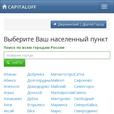
CAPITALOFF
Дзержинский | Другой Город
Выберите Ваш населенный пункт
Поиск по всем городам России
НАЙТИ
Абакан
Добрянка
Магнитогорск
Сатка
Абинск
Долгопрудный
Майкоп
Сафоново
Агинское
Домодедово
Майский
Саяногорск
Агрыз
Донской
Малоярославец
Саянск
Азнакаево
Дубна
Мантурово
Свободный
Азов
Егорьевск
Мариинск
Северобайкальск
Аксай
Ейск
Маркс
Северодвинск