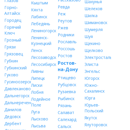
Глазов
Шахунья
Кыштым
Ревда
Горно-
Шелехов
Кяхта
Алтайск
Реж
Шилка
Лабинск
Городец
Реутов
Шимановск
Лебедянь
Горячий
Ржев
Шумерля
Лениногорск
Ключ
Родники
Шуя
Ленинск-
Грозный
Рославль
Кузнецкий
Щекино
Грязи
Россошь
Ленск
Щелково
Грязовец
Ростов
Лесозаводск
Электросталь
Губкин
Ростов-
Лесосибирск
Элиста
Губкинский
на-Дону
Ливны
Энгельс
Гуково
Ртищево
Липецк
Югорск
Гусиноозерск
Рубцовск
Лиски
Южно-
Давлеканово
Сахалинск
Рузаевка
Лобня
Дальнегорск
Юрга
Рыбинск
Лодейное
Дальнереченск
Поле
Юрьев-
Рязань
Данилов
Польский
Луга
Салават
Дедовск
Якутск
Лысково
Салехард
Дербент
Ялуторовск
Лысьва
Сальск