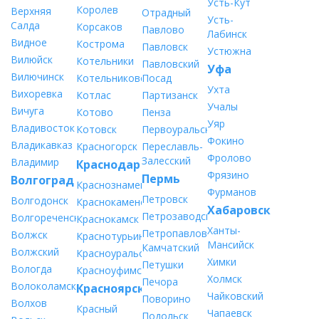
Усть-Кут
Королев
Верхняя
Отрадный
Усть-
Салда
Корсаков
Павлово
Лабинск
Видное
Кострома
Павловск
Устюжна
Вилюйск
Котельники
Павловский
Уфа
Вилючинск
Котельниково
Посад
Ухта
Вихоревка
Котлас
Партизанск
Учалы
Вичуга
Котово
Пенза
Уяр
Владивосток
Котовск
Первоуральск
Фокино
Владикавказ
Красногорск
Переславль-
Фролово
Залесский
Владимир
Краснодар
Фрязино
Пермь
Волгоград
Краснознаменск
Фурманов
Петровск
Волгодонск
Краснокаменск
Хабаровск
Петрозаводск
Волгореченск
Краснокамск
Ханты-
Петропавловск-
Волжск
Краснотурьинск
Мансийск
Камчатский
Волжский
Красноуральск
Химки
Петушки
Вологда
Красноуфимск
Холмск
Печора
Волоколамск
Красноярск
Чайковский
Поворино
Волхов
Красный
Чапаевск
Подольск