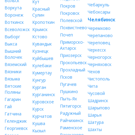
Вольск
Кут
Чебаркуль
Покров
Воркута
Красный
Чебоксары
Покровск
Воронеж
Сулин
Челябинск
Полевской
Воткинск
Кропоткин
Похвистнево
Черемхово
Всеволожск
Крымск
Почеп
Черепаново
Выборг
Кстово
Приморско-
Череповец
Выкса
Кувандык
Ахтарск
Черкесск
Вышний
Кузнецк
Приозерск
Волочек
Черногорск
Куйбышев
Прокопьевск
Вяземский
Черняховск
Кулебаки
Прохладный
Вязники
Чехов
Кумертау
Псков
Вязьма
Чистополь
Кунгур
Пугачев
Вятские
Чита
Курган
Пушкино
Поляны
Чусовой
Курганинск
Пыть-Ях
Гагарин
Шадринск
Куровское
Пятигорск
Гай
Шарыпово
Курск
Радужный
Гатчина
Шарья
Курчатов
Райчихинск
Геленджик
Шатура
Кушва
Раменское
Георгиевск
Шахты
Кызыл
Рассказово