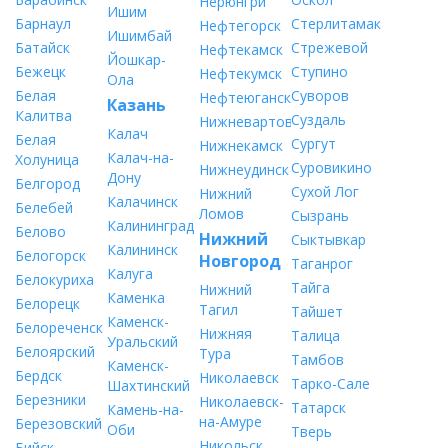
Нерюнгри
Ишим
Барнаул
Стерлитамак
Нефтегорск
Ишимбай
Батайск
Стрежевой
Нефтекамск
Йошкар-
Бежецк
Ступино
Нефтекумск
Ола
Белая
Суворов
Нефтеюганск
Казань
Калитва
Суздаль
Нижневартовск
Калач
Белая
Сургут
Нижнекамск
Калач-на-
Холуница
Суровикино
Нижнеудинск
Дону
Белгород
Сухой Лог
Нижний
Калачинск
Белебей
Ломов
Сызрань
Калининград
Белово
Нижний
Сыктывкар
Калининск
Белогорск
Новгород
Таганрог
Калуга
Белокуриха
Тайга
Нижний
Каменка
Белорецк
Тагил
Тайшет
Каменск-
Белореченск
Нижняя
Талица
Уральский
Белоярский
Тура
Тамбов
Каменск-
Бердск
Николаевск
Тарко-Сале
Шахтинский
Березники
Николаевск-
Татарск
Камень-на-
на-Амуре
Березовский
Оби
Тверь
Никольск
Бийск