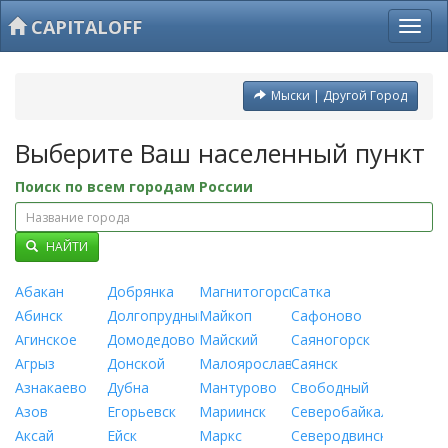
CAPITALOFF
Мыски | Другой Город
Выберите Ваш населенный пункт
Поиск по всем городам России
НАЙТИ
Абакан
Добрянка
Магнитогорск
Сатка
Абинск
Долгопрудный
Майкоп
Сафоново
Агинское
Домодедово
Майский
Саяногорск
Агрыз
Донской
Малоярославец
Саянск
Азнакаево
Дубна
Мантурово
Свободный
Азов
Егорьевск
Мариинск
Северобайкальск
Аксай
Ейск
Маркс
Северодвинск