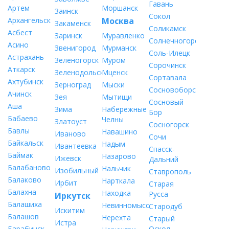
Гавань
Артем
Моршанск
Заинск
Сокол
Архангельск
Москва
Закаменск
Соликамск
Асбест
Заринск
Муравленко
Солнечногорск
Асино
Звенигород
Мурманск
Соль-Илецк
Астрахань
Зеленогорск
Муром
Сорочинск
Аткарск
Зеленодольск
Мценск
Сортавала
Ахтубинск
Зерноград
Мыски
Сосновоборск
Ачинск
Зея
Мытищи
Сосновый
Аша
Зима
Набережные
Бор
Бабаево
Челны
Златоуст
Сосногорск
Бавлы
Навашино
Иваново
Сочи
Байкальск
Надым
Ивантеевка
Спасск-
Баймак
Назарово
Ижевск
Дальний
Балабаново
Нальчик
Изобильный
Ставрополь
Балаково
Нарткала
Ирбит
Старая
Балахна
Находка
Русса
Иркутск
Балашиха
Невинномысск
Стародуб
Искитим
Балашов
Нерехта
Старый
Истра
Барабинск
Оскол