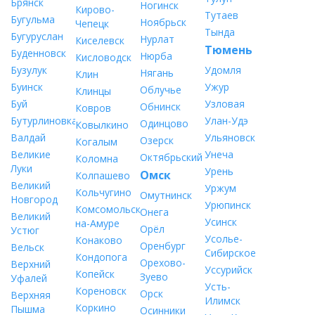
Брянск
Ногинск
Кирово-
Тутаев
Бугульма
Ноябрьск
Чепецк
Тында
Бугуруслан
Нурлат
Киселевск
Тюмень
Буденновск
Нюрба
Кисловодск
Бузулук
Удомля
Нягань
Клин
Буинск
Ужур
Облучье
Клинцы
Буй
Узловая
Обнинск
Ковров
Бутурлиновка
Улан-Удэ
Одинцово
Ковылкино
Валдай
Ульяновск
Озерск
Когалым
Великие
Унеча
Октябрьский
Коломна
Луки
Урень
Омск
Колпашево
Великий
Уржум
Кольчугино
Омутнинск
Новгород
Урюпинск
Комсомольск-
Онега
Великий
Усинск
на-Амуре
Орёл
Устюг
Усолье-
Конаково
Оренбург
Вельск
Сибирское
Кондопога
Орехово-
Верхний
Уссурийск
Копейск
Зуево
Уфалей
Усть-
Кореновск
Орск
Верхняя
Илимск
Коркино
Пышма
Осинники