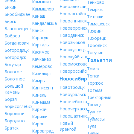
Камышин
Тейково
Новоалександровск
Бикин
Камышлов
Темрюк
Новоалтайск
Биробиджан
Канаш
Тетюши
Новоаннинский
Бирск
Кандалакша
Тимашевск
Нововоронеж
Благовещенск
Канск
Тихвин
Новодвинск
Бобров
Карасук
Тихорецк
Новозыбков
Богданович
Карталы
Тобольск
Новокузнецк
Богородицк
Касимов
Тогучин
Новокуйбышевск
Богородск
Качканар
Тольятти
Новомосковск
Богучар
Кемерово
Томск
Новороссийск
Бологое
Кизилюрт
Топки
Новосибирск
Болотное
Кимры
Торжок
Большой
Новотроицк
Кингисепп
Тотьма
Камень
Новоуральск
Кинель
Трехгорный
Борзя
Новочебоксарск
Кинешма
Троицк
Борисоглебск
Новочеркасск
Киржач
Туапсе
Боровичи
Новошахтинск
Кириши
Туймазы
Бородино
Новый
Киров
Тула
Братск
Уренгой
Кировград
Тулун